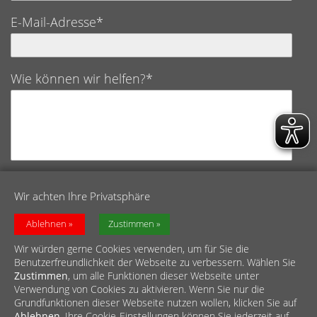
E-Mail-Adresse*
Wie können wir helfen?*
Datenschutz*
Wir achten Ihre Privatsphäre
Ich bestätige hiermit, die Datenschutzerklärung
gelesen und verstanden zu haben.
Ablehnen
Zustimmen
Wir würden gerne Cookies verwenden, um für Sie die
Benutzerfreundlichkeit der Webseite zu verbessern. Wählen Sie
Zustimmen
, um alle Funktionen dieser Webseite unter
Verwendung von Cookies zu aktivieren. Wenn Sie nur die
Grundfunktionen dieser Webseite nutzen wollen, klicken Sie auf
Ablehnen
. Ihre Cookie-Einstellungen können Sie jederzeit auf