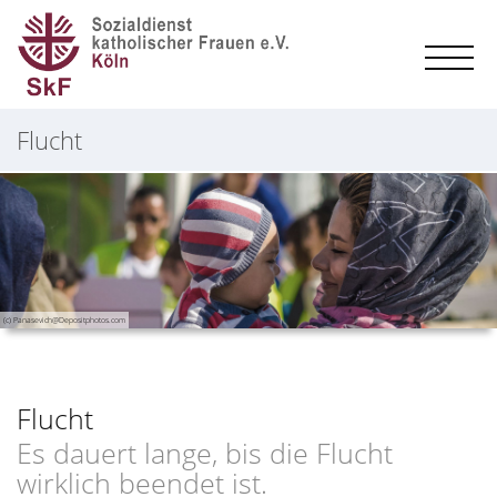
Flucht
(c) Panasevich@Depositphotos.com
Flucht
Es dauert lange, bis die Flucht
wirklich beendet ist.