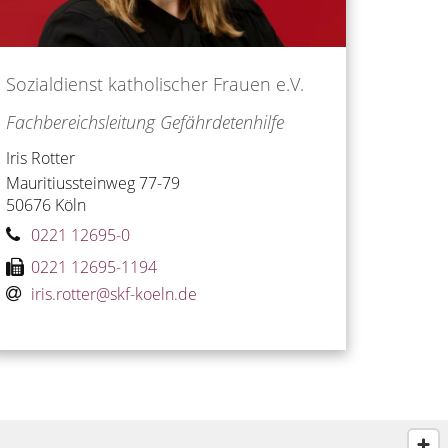
Sozialdienst katholischer Frauen e.V.
Fachbereichsleitung Gefährdetenhilfe
Iris
Rotter
Mauritiussteinweg 77-79
50676
Köln
0221 12695-0
0221 12695-1194
iris.rotter@skf-koeln.de