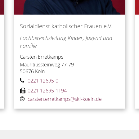
Sozialdienst katholischer Frauen e.V.
Fachbereichsleitung Kinder, Jugend und
Familie
Carsten
Erretkamps
Mauritiussteinweg 77-79
50676
Köln
0221 12695-0
0221 12695-1194
carsten.erretkamps@​skf-koeln.de