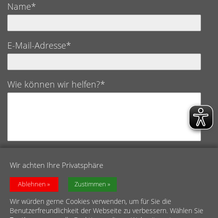
Name*
E-Mail-Adresse*
Wie können wir helfen?*
Datenschutz*
Wir achten Ihre Privatsphäre
Ich bestätige hiermit, die Datenschutzerklärung
Ablehnen
Zustimmen
gelesen und verstanden zu haben.
Wir würden gerne Cookies verwenden, um für Sie die
Benutzerfreundlichkeit der Webseite zu verbessern. Wählen Sie