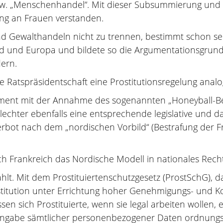
bzw. „Menschenhandel“. Mit dieser Subsummierung und 
ung an Frauen verstanden.
nd Gewalthandeln nicht zu trennen, bestimmt schon seit
and und Europa und bildete so die Argumentationsgrund
dern.
he Ratspräsidentschaft eine Prostitutionsregelung anal
ment mit der Annahme des sogenannten „Honeyball-Ber
lechter ebenfalls eine entsprechende legislative und 
rbot nach dem „nordischen Vorbild“ (Bestrafung der Fre
ch Frankreich das Nordische Modell in nationales Rech
. Mit dem Prostituiertenschutzgesetz (ProstSchG), das
ostitution unter Errichtung hoher Genehmigungs- und Ko
en sich Prostituierte, wenn sie legal arbeiten wollen, 
r Angabe sämtlicher personenbezogener Daten ordnung