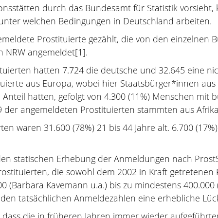
onsstätten durch das Bundesamt für Statistik vorsieht
ch unter welchen Bedingungen in Deutschland arbeiten.
meldete Prostituierte gezählt, die von den einzelnen
 in NRW angemeldet[1].
tituierten hatten 7.724 die deutsche und 32.645 eine n
ierte aus Europa, wobei hier Staatsbürger*innen aus
Anteil hatten, gefolgt von 4.300 (11%) Menschen mit b
9 der angemeldeten Prostituierten stammten aus Afrika
en waren 31.600 (78%) 21 bis 44 Jahre alt. 6.700 (17%)
iden statischen Erhebung der Anmeldungen nach Prost
stituierten, die sowohl dem 2002 in Kraft getretenen 
 (Barbara Kavemann u.a.) bis zu mindestens 400.000 (
 den tatsächlichen Anmeldezahlen eine erhebliche Lück
 dass die in früheren Jahren immer wieder aufgeführte