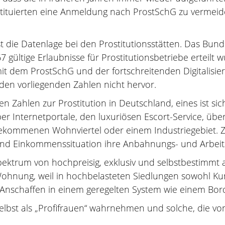
tituierten eine Anmeldung nach ProstSchG zu vermeide
ist die Datenlage bei den Prostitutionsstätten. Das Bunde
 gültige Erlaubnisse für Prostitutionsbetriebe erteilt
mit dem ProstSchG und der fortschreitenden Digitalis
s den vorliegenden Zahlen nicht hervor.
en Zahlen zur Prostitution in Deutschland, eines ist si
 über Internetportale, den luxuriösen Escort-Service, ü
ekommenen Wohnviertel oder einem Industriegebiet. Z
 und Einkommenssituation ihre Anbahnungs- und Arbei
pektrum von hochpreisig, exklusiv und selbstbestimmt 
 Wohnung, weil in hochbelasteten Siedlungen sowohl 
Anschaffen in einem geregelten System wie einem Bor
elbst als „Profifrauen“ wahrnehmen und solche, die v