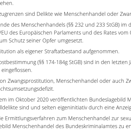
sehen.
bzugrenzen sind Delikte wie Menschenhandel oder Zwan
ände des Menschenhandels (§§ 232 und 233 StGB) im d
36/EU des Europäischen Parlaments und des Rates vom 
m Schutz seiner Opfer umgesetzt.
itution als eigener Straftatbestand aufgenommen.
lbstbestimmung (§§ 174-184g StGB) sind in den letzten
eingeflossen.
von Zwangsprostitution, Menschenhandel oder auch Zwa
echtsumsetzungsdefizit.
em im Oktober 2020 veröffentlichten Bundeslagebild 
likte sind und selten eigeninitiativ durch eine Anzei
ie Ermittlungsverfahren zum Menschenhandel zur sexu
ebild Menschenhandel des Bundeskriminalamtes zu entn